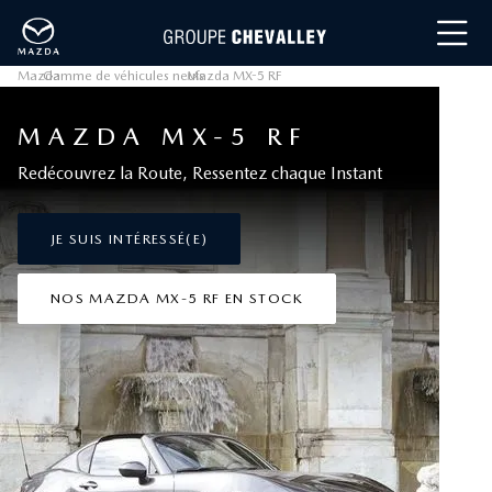
Mazda
Gamme de véhicules neufs
›
Mazda MX-5 RF
›
MAZDA MX-5 RF
Redécouvrez la Route, Ressentez chaque Instant
JE SUIS INTÉRESSÉ(E)
NOS MAZDA MX-5 RF EN STOCK