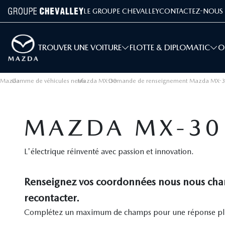
LE GROUPE CHEVALLEY
CONTACTEZ-NOUS
TROUVER UNE VOITURE
FLOTTE & DIPLOMATIC
O
Mazda
Gamme de véhicules neufs
›
Mazda MX-30
›
Demande de renseignement Mazda MX-
›
MAZDA MX-30
L'électrique réinventé avec passion et innovation.
Renseignez vos coordonnées nous nous cha
recontacter.
Complétez un maximum de champs pour une réponse plu